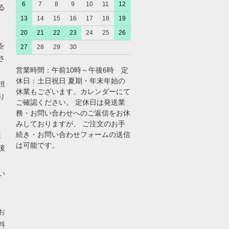
6
7
8
9
10
11
12
る
13
14
15
16
17
18
19
20
21
22
23
24
25
26
を
27
28
29
30
さ
営業時間：午前10時～午後6時 定
休日：土日祝日 夏期・年末年始の
担
休業もございます。カレンダーにて
り
ご確認ください。 定休日は発送業
務・お問い合わせへのご返信をお休
みしておりますが、 ご注文のお手
続き・お問い合わせフォームの送信
よ
は可能です。
後
い
お
料