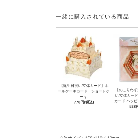
一緒に購入されている商品
【誕生日祝い/立体カード】ホ
【のこりわず
ールケーキカード ショートケ
い/立体カー
ーキ.
カード ハッピ
770円(税込)
528
立体サイズ：150×110×110mm