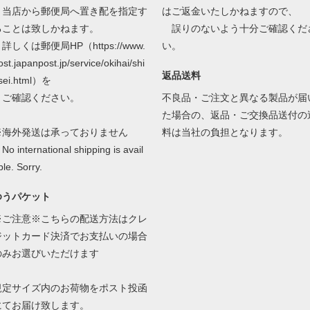
当店から郵便局へ置き配を指定す
はご返金いたしかねますので、
ることは致しかねます。
誤りのないよう十分ご確認くだ
しくは郵便局HP（https://www.
い。
ost.japanpost.jp/service/okihai/shi
返品送料
sei.html）を
ご確認ください。
不良品・ご注文と異なる製品が届
た場合の、返品・ご交換品送付の
※海外発送は承っておりません
料は当社の負担となります。
o international shipping is avail
ble. Sorry.
ゆうパケット
※ご注意※こちらの配送方法はクレ
ジットカード決済でお支払いの場合
のみお選びいただけます
規定サイズ内のお荷物をポスト投函
にてお届け致します。