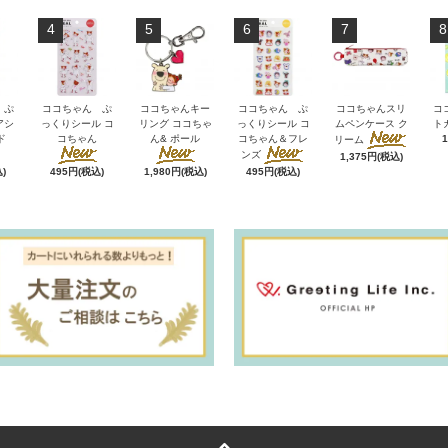
4
5
6
7
8
 ぷ
ココちゃん ぷ
ココちゃんキー
ココちゃん ぷ
ココちゃんスリ
コ
アシ
っくりシール コ
リング ココちゃ
っくりシール コ
ムペンケース ク
ト
ド
コちゃん
ん& ポール
コちゃん＆フレ
リーム
ンズ
1,375円(税込)
)
495円(税込)
1,980円(税込)
495円(税込)