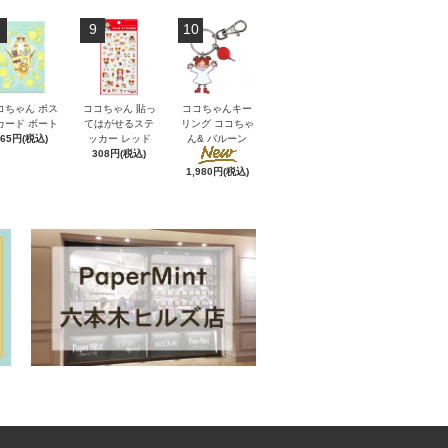
9
10
コちゃん ポス
ココちゃん 貼っ
ココちゃんキー
カード ボート
てはがせるステ
リング ココちゃ
165円(税込)
ッカー レッド
ん& バルーン
308円(税込)
1,980円(税込)