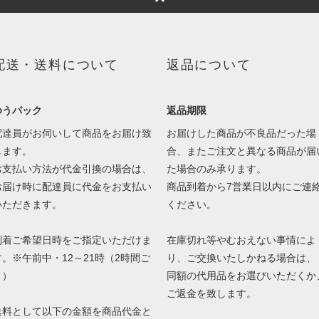
配送・送料について
返品について
ゆうパック
返品期限
配達員がお伺いして商品をお届け致
お届けした商品が不良品だった場
します。
合、またご注文と異なる商品が届
お支払い方法が代金引換の場合は、
た場合のみ承ります。
お届け時に配達員に代金をお支払い
商品到着から7営業日以内にご連
いただきます。
ください。
到着ご希望日時をご指定いただけま
在庫切れ等やむおえない事情によ
す。※午前中・12～21時（2時間ご
り、ご交換いたしかねる場合は、
と）
同額の代用品をお選びいただくか
ご返金を致します。
送料として以下の金額を商品代金と