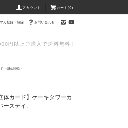
アカウント
カート(0)
マガ登録・解除
お問い合わせ
000円以上ご購入で送料無料！
ード
>
誕生日祝い
/立体カード】ケーキタワーカ
バースデイ.