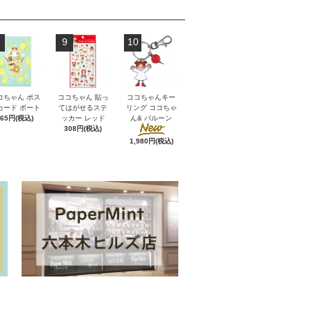
9
10
コちゃん ポス
ココちゃん 貼っ
ココちゃんキー
カード ボート
てはがせるステ
リング ココちゃ
165円(税込)
ッカー レッド
ん& バルーン
308円(税込)
1,980円(税込)