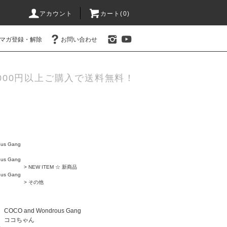
アカウント
カート(0)
マガ登録・解除
お問い合わせ
000円以上ご購入で送料無料！
us Gang
us Gang
>
NEW ITEM ☆ 新商品
us Gang
>
その他
COCO and Wondrous Gang
ココちゃん