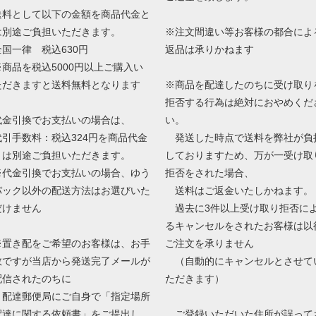
送料として以下の金額を商品代金と
は別途ご負担いただきます。
※注文間違い等お客様の都合によ
全国一律 税込630円
返品は承りかねます
※商品を税込5000円以上ご購入い
ただきますと送料無料となります
※商品を配達したのちに受け取り
拒否する行為は絶対におやめくだ
代金引換でお支払いの場合は、
い。
代引手数料：税込324円を商品代金
発送した時点で送料を弊社が負
とは別途ご負担いただきます。
しておりますため、万が一受け取
※代金引換でお支払いの場合、ゆう
拒否をされた場合、
パック以外の配送方法はお選びいた
送料はご返金いたしかねます。
だけません
過去に3件以上受け取り拒否に
るキャンセルをされたお客様は以
※置き配をご希望のお客様は、お手
ご注文を承りません
数ですが当店から発送完了メールが
（自動的にキャンセルとさせて
配信されたのちに
ただきます）
配達郵便局にご自身で「指定場所
配達に関する依頼書」をご提出し、
ご登録いただいた住所が誤って