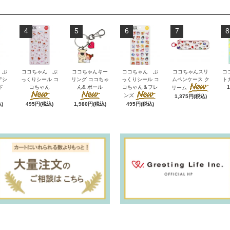
4
5
6
7
8
 ぷ
ココちゃん ぷ
ココちゃんキー
ココちゃん ぷ
ココちゃんスリ
コ
アシ
っくりシール コ
リング ココちゃ
っくりシール コ
ムペンケース ク
ト
ド
コちゃん
ん& ポール
コちゃん＆フレ
リーム
ンズ
1,375円(税込)
)
495円(税込)
1,980円(税込)
495円(税込)