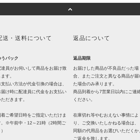
配送・送料について
返品について
ゆうパック
返品期限
配達員がお伺いして商品をお届け致
お届けした商品が不良品だった場
します。
合、またご注文と異なる商品が届
お支払い方法が代金引換の場合は、
た場合のみ承ります。
お届け時に配達員に代金をお支払い
商品到着から7営業日以内にご連
いただきます。
ください。
到着ご希望日時をご指定いただけま
在庫切れ等やむおえない事情によ
す。※午前中・12～21時（2時間ご
り、ご交換いたしかねる場合は、
と）
同額の代用品をお選びいただくか
ご返金を致します。