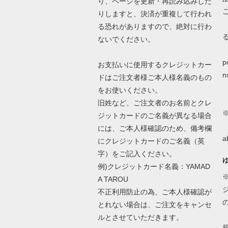
り、ページを更新・再読み込みした
りしますと、決済が重複して行われ
る恐れがありますので、絶対に行わ
ないでください。
詳
p
お支払いに使用するクレジットカー
n
ドはご注文者様ご本人様名義のもの
をお使いください。
旧姓など、ご注文者のお名前とクレ
ジットカードのご名義が異なる場合
N
には、ご本人様確認のため、備考欄
a
にクレジットカードのご名義（英
字）をご記入ください。
例)クレジットカード名義：YAMAD
A TAROU
不正利用防止の為、ご本人様確認が
とれない場合は、ご注文をキャンセ
ルとさせていただきます。