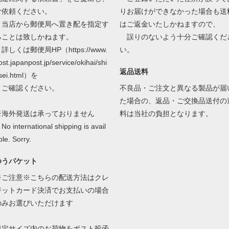
ご依頼ください。
りお届けができなかった場合も送
当店から郵便局へ置き配を指定す
はご返金いたしかねますので、
ることは致しかねます。
誤りのないよう十分ご確認くだ
しくは郵便局HP（https://www.
い。
ost.japanpost.jp/service/okihai/shi
返品送料
sei.html）を
ご確認ください。
不良品・ご注文と異なる製品が届
た場合の、返品・ご交換品送付の
※海外発送は承っておりません
料は当社の負担となります。
o international shipping is avail
ble. Sorry.
ゆうパケット
※ご注意※こちらの配送方法はクレ
ジットカード決済でお支払いの場合
のみお選びいただけます
規定サイズ内のお荷物をポスト投函