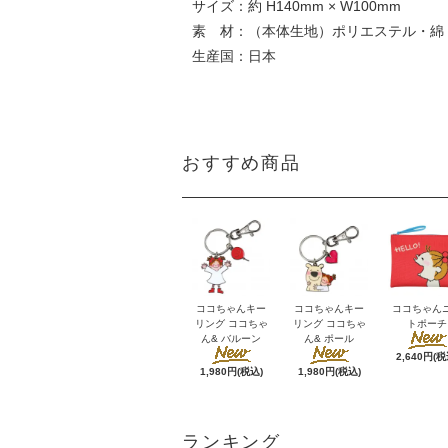
サイズ：約 H140mm × W100mm
素 材：（本体生地）ポリエステル・綿・
生産国：日本
おすすめ商品
ココちゃんキー
ココちゃんキー
ココちゃん
リング ココちゃ
リング ココちゃ
トポーチ
ん& バルーン
ん& ポール
2,640円(税
1,980円(税込)
1,980円(税込)
ランキング