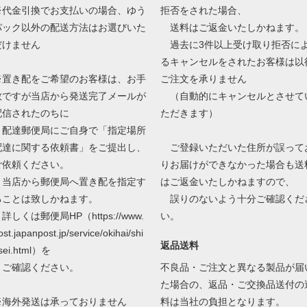
※代金引換でお支払いの場合、ゆう
拒否をされた場合、
パック以外の配送方法はお選びいた
送料はご返金いたしかねます。
だけません
過去に3件以上受け取り拒否に
るキャンセルをされたお客様は以
※置き配をご希望のお客様は、お手
ご注文を承りません
数ですが当店から発送完了メールが
（自動的にキャンセルとさせて
配信されたのちに
ただきます）
配達郵便局にご自身で「指定場所
配達に関する依頼書」をご提出し、
ご登録いただいた住所が誤って
ご依頼ください。
りお届けができなかった場合も送
当店から郵便局へ置き配を指定す
はご返金いたしかねますので、
ることは致しかねます。
誤りのないよう十分ご確認くだ
しくは郵便局HP（https://www.
い。
ost.japanpost.jp/service/okihai/shi
返品送料
sei.html）を
ご確認ください。
不良品・ご注文と異なる製品が届
た場合の、返品・ご交換品送付の
※海外発送は承っておりません
料は当社の負担となります。