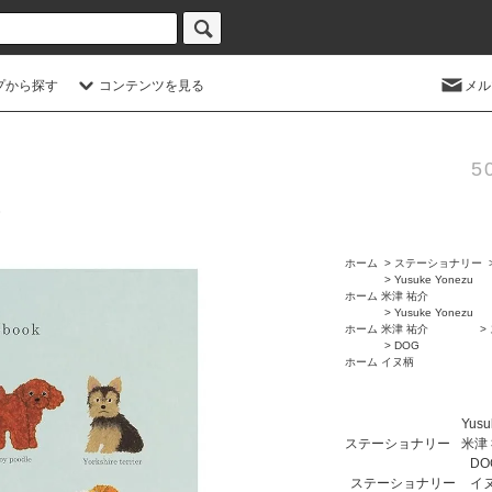
プから探す
コンテンツを見る
メル
5
ホーム
>
ステーショナリー
>
Yusuke Yonezu
ホーム
米津 祐介
>
Yusuke Yonezu
ホーム
米津 祐介
>
>
DOG
ホーム
イヌ柄
Yusu
ステーショナリー
米津
DO
ステーショナリー
イ