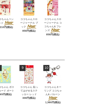
コちゃんペン
ココちゃんスロ
ココちゃんスロ
ージャーナル ブ
ージャーナル コ
ンド
コちゃん& フレ
ック
,210円(税込)
ンズ
858円(税込)
858円(税込)
9
10
コちゃん ポス
ココちゃん 貼っ
ココちゃんキー
カード ボート
てはがせるステ
リング ココちゃ
165円(税込)
ッカー レッド
ん& バルーン
308円(税込)
1,980円(税込)