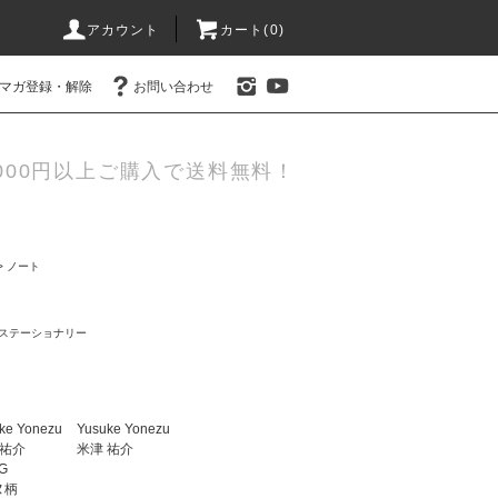
アカウント
カート(0)
マガ登録・解除
お問い合わせ
000円以上ご購入で送料無料！
>
ノート
ステーショナリー
ke Yonezu
Yusuke Yonezu
 祐介
米津 祐介
G
ヌ柄