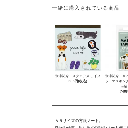
一緒に購入されている商品
米津祐介 スクエアメモ イヌ
米津祐介 ｂ
605円(税込)
ットマスキン
ｍ幅
748
Ａ５サイズの方眼ノート。
勉強や仕事、思い出の記録やノートデコ