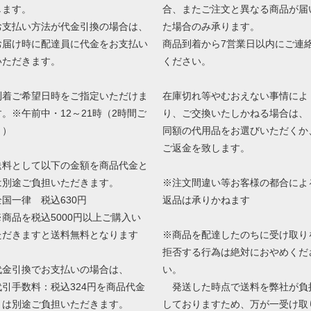
します。
合、またご注文と異なる商品が届
お支払い方法が代金引換の場合は、
た場合のみ承ります。
お届け時に配達員に代金をお支払い
商品到着から7営業日以内にご連
いただきます。
ください。
到着ご希望日時をご指定いただけま
在庫切れ等やむおえない事情によ
す。※午前中・12～21時（2時間ご
り、ご交換いたしかねる場合は、
と）
同額の代用品をお選びいただくか
ご返金を致します。
送料として以下の金額を商品代金と
は別途ご負担いただきます。
※注文間違い等お客様の都合によ
全国一律 税込630円
返品は承りかねます
※商品を税込5000円以上ご購入い
ただきますと送料無料となります
※商品を配達したのちに受け取り
拒否する行為は絶対におやめくだ
代金引換でお支払いの場合は、
い。
代引手数料：税込324円を商品代金
発送した時点で送料を弊社が負
とは別途ご負担いただきます。
しておりますため、万が一受け取