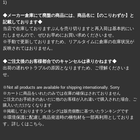
1)
◆メーカー倉庫にて廃盤の商品には、商品名に【のこりわずか】と
記載しております◆
当店で在庫しておりますぶんを売り切りますと再入荷は基本的にい
たしませんので、ぜひお早めにお買い求めくださいませ。
※手動で更新しておりますため、リアルタイムに倉庫の在庫状況が
反映されてはおりません。
◆ご注文後のお客様都合でのキャンセルは承りかねます◆
出荷の遅れやトラブルの原因となりますため、ご理解くださいま
せ。
※Not all products are available for shipping internationally. Sorry
※カートに商品をいれたのみでは在庫の確保はされておりません
ご注文のお手続きのあいだに他のお客様が入れ違いで購入された場合、ご
購入いただけなくなります
※掲載しておりますランキングは販売個数に基づいたランキングです
※環境保護に配慮し商品発送時の梱包材を一部再利用としておりま
す。詳しくは
こちら
。