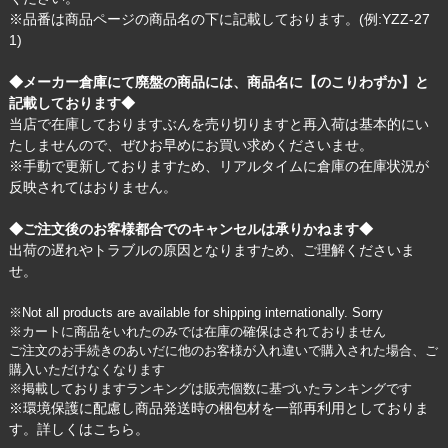
※品番は商品ページの商品名の下に記載しております。(例:YZZ-27
1)
◆メーカー倉庫にて廃盤の商品には、商品名に【のこりわずか】と
記載しております◆
当店で在庫しておりますぶんを売り切りますと再入荷は基本的にい
たしませんので、ぜひお早めにお買い求めくださいませ。
※手動で更新しておりますため、リアルタイムに倉庫の在庫状況が
反映されてはおりません。
◆ご注文後のお客様都合でのキャンセルは承りかねます◆
出荷の遅れやトラブルの原因となりますため、ご理解くださいま
せ。
※Not all products are available for shipping internationally. Sorry
※カートに商品をいれたのみでは在庫の確保はされておりません
ご注文のお手続きのあいだに他のお客様が入れ違いで購入された場合、ご
購入いただけなくなります
※掲載しておりますランキングは販売個数に基づいたランキングです
※環境保護に配慮し商品発送時の梱包材を一部再利用としておりま
す。詳しくは
こちら
。