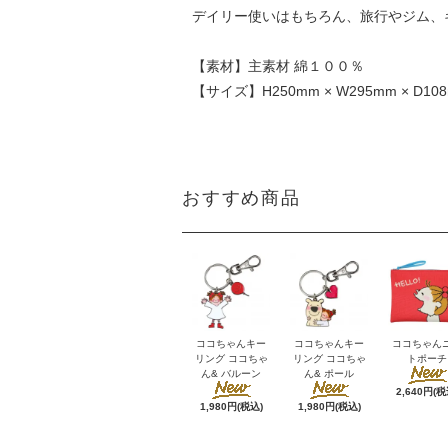
デイリー使いはもちろん、旅行やジム、
【素材】主素材 綿１００％
【サイズ】H250mm × W295mm × D10
おすすめ商品
ココちゃんキー
ココちゃんキー
ココちゃん
リング ココちゃ
リング ココちゃ
トポーチ
ん& バルーン
ん& ポール
2,640円(税
1,980円(税込)
1,980円(税込)