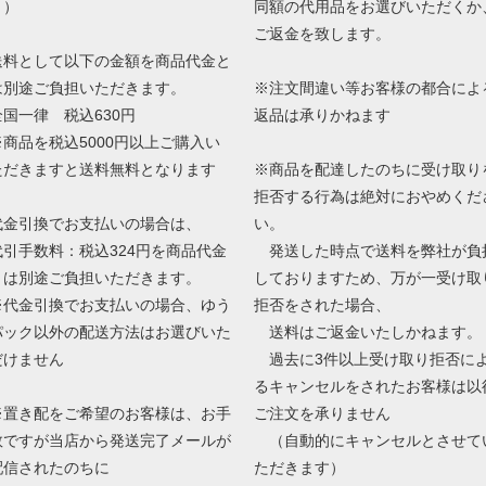
と）
同額の代用品をお選びいただくか
ご返金を致します。
送料として以下の金額を商品代金と
は別途ご負担いただきます。
※注文間違い等お客様の都合によ
全国一律 税込630円
返品は承りかねます
※商品を税込5000円以上ご購入い
ただきますと送料無料となります
※商品を配達したのちに受け取り
拒否する行為は絶対におやめくだ
代金引換でお支払いの場合は、
い。
代引手数料：税込324円を商品代金
発送した時点で送料を弊社が負
とは別途ご負担いただきます。
しておりますため、万が一受け取
※代金引換でお支払いの場合、ゆう
拒否をされた場合、
パック以外の配送方法はお選びいた
送料はご返金いたしかねます。
だけません
過去に3件以上受け取り拒否に
るキャンセルをされたお客様は以
※置き配をご希望のお客様は、お手
ご注文を承りません
数ですが当店から発送完了メールが
（自動的にキャンセルとさせて
配信されたのちに
ただきます）