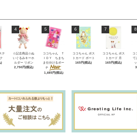
4
5
6
7
8
ステ
☆記念商品☆ぬ
ココちゃん Ｔ
ココちゃん ポス
ココちゃん ポス
コ
ク
いぐるみキーホ
ＩＤＹ ちまち
トカード ボート
トカード 月
て
)
ルダー リボン
ま仕分けるポー
165円(税込)
165円(税込)
ッ
2,750円(税込)
チ
1,485円(税込)