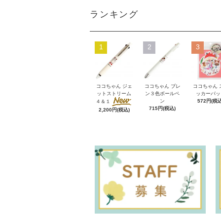
ランキング
1
2
3
ココちゃん ジェ
ココちゃん ブレ
ココちゃん 
ットストリーム
ン３色ボールペ
ッカーパッ
ン
572円(税込
４＆１
715円(税込)
2,200円(税込)