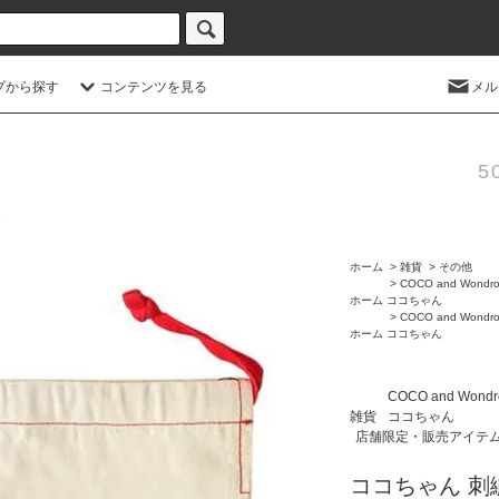
プから探す
コンテンツを見る
メル
5
ホーム
>
雑貨
>
その他
>
COCO and Wondro
ホーム
ココちゃん
>
COCO and Wondro
ホーム
ココちゃん
COCO and Wondr
雑貨
ココちゃん
店舗限定・販売アイテ
ココちゃん 刺