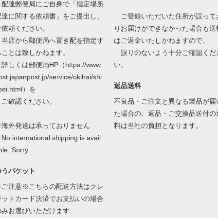
配達郵便局にご自身で「指定場所
配達に関する依頼書」をご提出し、
ご登録いただいた住所が誤って
ご依頼ください。
りお届けができなかった場合も送
当店から郵便局へ置き配を指定す
はご返金いたしかねますので、
ることは致しかねます。
誤りのないよう十分ご確認くだ
しくは郵便局HP（https://www.
い。
ost.japanpost.jp/service/okihai/shi
返品送料
sei.html）を
ご確認ください。
不良品・ご注文と異なる製品が届
た場合の、返品・ご交換品送付の
※海外発送は承っておりません
料は当社の負担となります。
o international shipping is avail
ble. Sorry.
ゆうパケット
※ご注意※こちらの配送方法はクレ
ジットカード決済でお支払いの場合
のみお選びいただけます