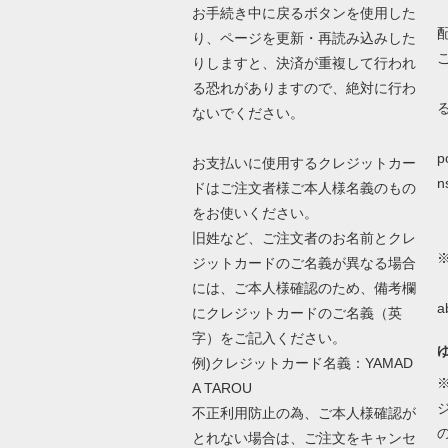
お手続き中に戻るボタンを使用した
り、ページを更新・再読み込みした
りしますと、決済が重複して行われ
る恐れがありますので、絶対に行わ
ないでください。
詳
p
お支払いに使用するクレジットカー
n
ドはご注文者様ご本人様名義のもの
をお使いください。
旧姓など、ご注文者のお名前とクレ
ジットカードのご名義が異なる場合
N
には、ご本人様確認のため、備考欄
a
にクレジットカードのご名義（英
字）をご記入ください。
例)クレジットカード名義：YAMAD
A TAROU
不正利用防止の為、ご本人様確認が
とれない場合は、ご注文をキャンセ