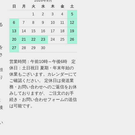
2026年9月
、
日
月
火
水
木
金
土
1
2
3
4
5
6
7
8
9
10
11
12
る
13
14
15
16
17
18
19
20
21
22
23
24
25
26
を
27
28
29
30
さ
営業時間：午前10時～午後6時 定
休日：土日祝日 夏期・年末年始の
担
休業もございます。カレンダーにて
り
ご確認ください。 定休日は発送業
務・お問い合わせへのご返信をお休
みしておりますが、 ご注文のお手
続き・お問い合わせフォームの送信
よ
は可能です。
後
い