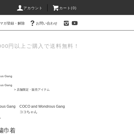
アカウント
カート(0)
マガ登録・解除
お問い合わせ
000円以上ご購入で送料無料！
us Gang
us Gang
>
店舗限定・販売アイテム
ous Gang
COCO and Wondrous Gang
ココちゃん
ム
繍巾着