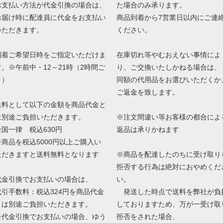
お支払い方法が代金引換の場合は、
た場合のみ承ります。
お届け時に配達員に代金をお支払い
商品到着から7営業日以内にご連
いただきます。
ください。
到着ご希望日時をご指定いただけま
在庫切れ等やむおえない事情によ
す。※午前中・12～21時（2時間ご
り、ご交換いたしかねる場合は、
と）
同額の代用品をお選びいただくか
ご返金を致します。
送料として以下の金額を商品代金と
は別途ご負担いただきます。
※注文間違い等お客様の都合によ
全国一律 税込630円
返品は承りかねます
※商品を税込5000円以上ご購入い
ただきますと送料無料となります
※商品を配達したのちに受け取り
拒否する行為は絶対におやめくだ
代金引換でお支払いの場合は、
い。
代引手数料：税込324円を商品代金
発送した時点で送料を弊社が負
とは別途ご負担いただきます。
しておりますため、万が一受け取
※代金引換でお支払いの場合、ゆう
拒否をされた場合、