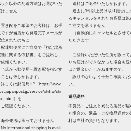
パック以外の配送方法はお選びいた
送料はご返金いたしかねます。
だけません
過去に3件以上受け取り拒否に
るキャンセルをされたお客様は以
※置き配をご希望のお客様は、お手
ご注文を承りません
数ですが当店から発送完了メールが
（自動的にキャンセルとさせて
配信されたのちに
ただきます）
配達郵便局にご自身で「指定場所
配達に関する依頼書」をご提出し、
ご登録いただいた住所が誤って
ご依頼ください。
りお届けができなかった場合も送
当店から郵便局へ置き配を指定す
はご返金いたしかねますので、
ることは致しかねます。
誤りのないよう十分ご確認くだ
しくは郵便局HP（https://www.
い。
ost.japanpost.jp/service/okihai/shi
返品送料
sei.html）を
ご確認ください。
不良品・ご注文と異なる製品が届
た場合の、返品・ご交換品送付の
※海外発送は承っておりません
料は当社の負担となります。
o international shipping is avail