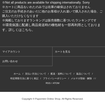
※Not all products are available for shipping internationally. Sorry
※カートに商品をいれたのみでは在庫の確保はされておりません
ご注文のお手続きのあいだに他のお客様が入れ違いで購入された場合、ご
購入いただけなくなります
※掲載しておりますランキングは販売個数に基づいたランキングです
※環境保護に配慮し商品発送時の梱包材を一部再利用としておりま
す。詳しくは
こちら
。
マイアカウント
カートを見る
お問い合わせ
ホーム
/
支払い方法について
/
配送・送料について
/
返品について
/
特定商取引法に基づく表記
/
プライバシーポリシー
/
メルマガ登録・解除
/ /
RSS
/
ATOM
Copyright © Papermint Online Shop. All Rights Reserved.