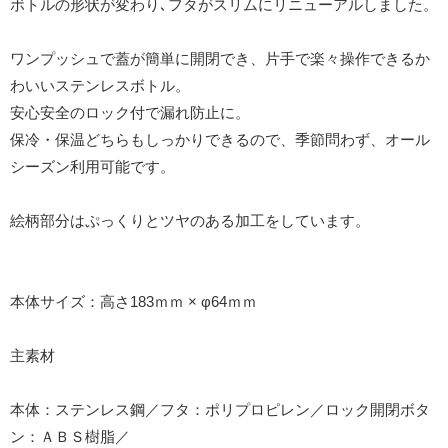
ボトルの形状が変わり､フタがスリムにリニューアルしました。
ワンプッシュで蓋が簡単に開閉でき、片手で楽々操作できるか
わいいステンレスボトル。
安心安全のロック付で漏れ防止に。
保冷・保温どちらもしっかりできるので、季節問わず、オール
シーズン利用可能です。
絵柄部分はぷっくりとツヤのある加工をしています。
本体サイズ：高さ183ｍｍ × φ64ｍｍ
主素材
本体：ステンレス鋼／フタ：ポリプロピレン／ロック開閉ボタ
ン：ＡＢＳ樹脂／