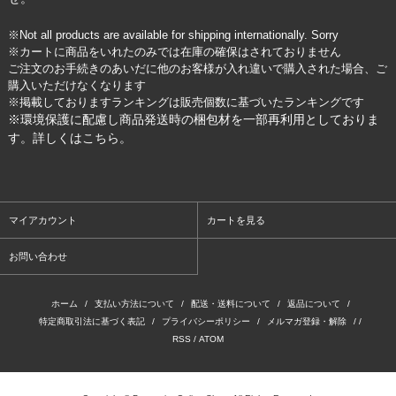
※Not all products are available for shipping internationally. Sorry
※カートに商品をいれたのみでは在庫の確保はされておりません
ご注文のお手続きのあいだに他のお客様が入れ違いで購入された場合、ご
購入いただけなくなります
※掲載しておりますランキングは販売個数に基づいたランキングです
※環境保護に配慮し商品発送時の梱包材を一部再利用としておりま
す。詳しくは
こちら
。
マイアカウント
カートを見る
お問い合わせ
ホーム
/
支払い方法について
/
配送・送料について
/
返品について
/
特定商取引法に基づく表記
/
プライバシーポリシー
/
メルマガ登録・解除
/ /
RSS
/
ATOM