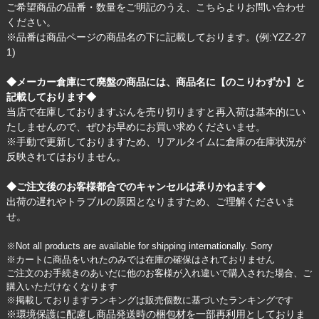
ご希望商品の品番・数量をご明記のうえ、
こちら
よりお問い合わせ
ください。
※品番は商品ページの商品名の下に記載しております。(例:YZZ-27
1)
◆メーカー倉庫にて廃盤の商品には、商品名に【のこりわずか】と
記載しております◆
当店で在庫しておりますぶんを売り切りますと再入荷は基本的にい
たしませんので、ぜひお早めにお買い求めくださいませ。
※手動で更新しておりますため、リアルタイムに倉庫の在庫状況が
反映されてはおりません。
◆ご注文後のお客様都合でのキャンセルは承りかねます◆
出荷の遅れやトラブルの原因となりますため、ご理解くださいま
せ。
※Not all products are available for shipping internationally. Sorry
※カートに商品をいれたのみでは在庫の確保はされておりません
ご注文のお手続きのあいだに他のお客様が入れ違いで購入された場合、ご
購入いただけなくなります
※掲載しておりますランキングは販売個数に基づいたランキングです
※環境保護に配慮し商品発送時の梱包材を一部再利用としておりま