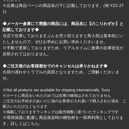
※品番は商品ページの商品名の下に記載しております。(例:YZZ-27
1)
◆メーカー倉庫にて廃盤の商品には、商品名に【のこりわずか】と
記載しております◆
当店で在庫しておりますぶんを売り切りますと再入荷は基本的にい
たしませんので、ぜひお早めにお買い求めくださいませ。
※手動で更新しておりますため、リアルタイムに倉庫の在庫状況が
反映されてはおりません。
◆ご注文後のお客様都合でのキャンセルは承りかねます◆
出荷の遅れやトラブルの原因となりますため、ご理解くださいま
せ。
※Not all products are available for shipping internationally. Sorry
※カートに商品をいれたのみでは在庫の確保はされておりません
ご注文のお手続きのあいだに他のお客様が入れ違いで購入された場合、ご
購入いただけなくなります
※掲載しておりますランキングは販売個数に基づいたランキングです
※環境保護に配慮し商品発送時の梱包材を一部再利用としておりま
す。詳しくは
こちら
。