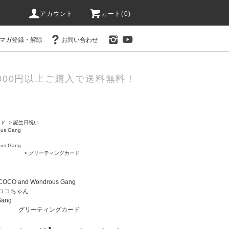
アカウント
カート(0)
マガ登録・解除
お問い合わせ
000円以上ご購入で送料無料！
ード
>
誕生日祝い
us Gang
us Gang
>
グリーティングカード
COCO and Wondrous Gang
ココちゃん
Gang
グリーティングカード