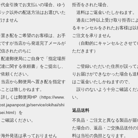
※代金引換でお支払いの場合、ゆう
拒否をされた場合、
パック以外の配送方法はお選びいた
送料はご返金いたしかねます。
だけません
過去に3件以上受け取り拒否に
るキャンセルをされたお客様は以
※置き配をご希望のお客様は、お手
ご注文を承りません
数ですが当店から発送完了メールが
（自動的にキャンセルとさせて
配信されたのちに
ただきます）
配達郵便局にご自身で「指定場所
配達に関する依頼書」をご提出し、
ご登録いただいた住所が誤って
ご依頼ください。
りお届けができなかった場合も送
当店から郵便局へ置き配を指定す
はご返金いたしかねますので、
ることは致しかねます。
誤りのないよう十分ご確認くだ
しくは郵便局HP（https://www.
い。
ost.japanpost.jp/service/okihai/shi
返品送料
sei.html）を
ご確認ください。
不良品・ご注文と異なる製品が届
た場合の、返品・ご交換品送付の
※海外発送は承っておりません
料は当社の負担となります。