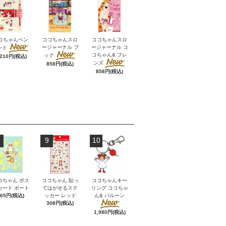
コちゃんペン
ココちゃんスロ
ココちゃんスロ
ージャーナル ブ
ージャーナル コ
ンド
コちゃん& フレ
ック
,210円(税込)
ンズ
858円(税込)
858円(税込)
9
10
コちゃん ポス
ココちゃん 貼っ
ココちゃんキー
カード ボート
てはがせるステ
リング ココちゃ
165円(税込)
ッカー レッド
ん& バルーン
308円(税込)
1,980円(税込)