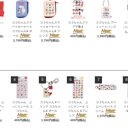
ニッ
ココちゃんスマ
ココちゃんスマ
ココちゃんクリ
ココちゃん アー
コ
ートキーケース
ートキーケース
ア下敷き
トトートバッグ
バ
ココちゃん& ポ
ココちゃん& フ
1
ール
レンズ
込)
495円(税込)
1,980円(税込)
2,750円(税込)
2,750円(税込)
4
5
6
7
8
 ぷ
ココちゃん ぷ
ココちゃんキー
ココちゃん ぷ
ココちゃんスリ
コ
アシ
っくりシール コ
リング ココちゃ
っくりシール コ
ムペンケース ク
ト
ド
コちゃん
ん& ポール
コちゃん＆フレ
リーム
ンズ
1,375円(税込)
)
495円(税込)
1,980円(税込)
495円(税込)