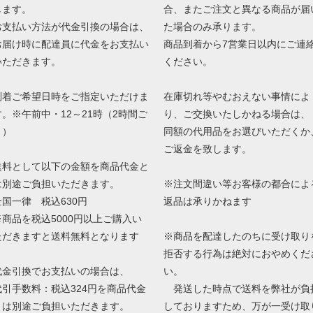
します。
合、またご注文と異なる商品が届
お支払い方法が代金引換の場合は、
た場合のみ承ります。
お届け時に配達員に代金をお支払い
商品到着から7営業日以内にご連
いただきます。
ください。
到着ご希望日時をご指定いただけま
在庫切れ等やむおえない事情によ
す。※午前中・12～21時（2時間ご
り、ご交換いたしかねる場合は、
と）
同額の代用品をお選びいただくか
ご返金を致します。
送料として以下の金額を商品代金と
は別途ご負担いただきます。
※注文間違い等お客様の都合によ
全国一律 税込630円
返品は承りかねます
※商品を税込5000円以上ご購入い
ただきますと送料無料となります
※商品を配達したのちに受け取り
拒否する行為は絶対におやめくだ
代金引換でお支払いの場合は、
い。
代引手数料：税込324円を商品代金
発送した時点で送料を弊社が負
とは別途ご負担いただきます。
しておりますため、万が一受け取