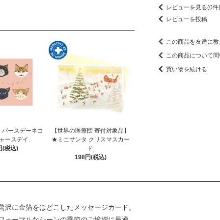
レビューを見る(0件
レビューを投稿
この商品を友達に教
この商品について問
買い物を続ける
】バースデーネコ
【世界の医療団 寄付対象品】
ャースデイ.
★ミニサンタ クリスマスカー
円(税込)
ド.
198円(税込)
贅沢に金箔をほどこしたメッセージカード。
フォーマルなシーンの季節のご挨拶に最適。