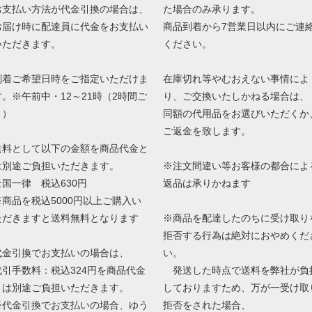
お支払い方法が代金引換の場合は、
た場合のみ承ります。
お届け時に配達員に代金をお支払い
商品到着から7営業日以内にご連
いただきます。
ください。
到着ご希望日時をご指定いただけま
在庫切れ等やむおえない事情によ
す。※午前中・12～21時（2時間ご
り、ご交換いたしかねる場合は、
と）
同額の代用品をお選びいただくか
ご返金を致します。
送料として以下の金額を商品代金と
は別途ご負担いただきます。
※注文間違い等お客様の都合によ
全国一律 税込630円
返品は承りかねます
※商品を税込5000円以上ご購入い
ただきますと送料無料となります
※商品を配達したのちに受け取り
拒否する行為は絶対におやめくだ
代金引換でお支払いの場合は、
い。
代引手数料：税込324円を商品代金
発送した時点で送料を弊社が負
とは別途ご負担いただきます。
しておりますため、万が一受け取
※代金引換でお支払いの場合、ゆう
拒否をされた場合、