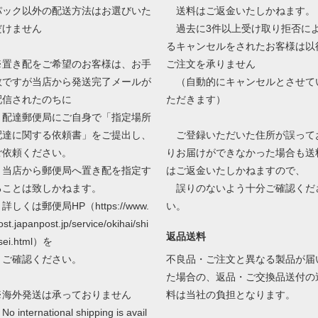
パック以外の配送方法はお選びいた
送料はご返金いたしかねます。
だけません
過去に3件以上受け取り拒否に
るキャンセルをされたお客様は以
※置き配をご希望のお客様は、お手
ご注文を承りません
数ですが当店から発送完了メールが
（自動的にキャンセルとさせて
配信されたのちに
ただきます）
配達郵便局にご自身で「指定場所
配達に関する依頼書」をご提出し、
ご登録いただいた住所が誤って
ご依頼ください。
りお届けができなかった場合も送
当店から郵便局へ置き配を指定す
はご返金いたしかねますので、
ることは致しかねます。
誤りのないよう十分ご確認くだ
しくは郵便局HP（https://www.
い。
ost.japanpost.jp/service/okihai/shi
返品送料
sei.html）を
ご確認ください。
不良品・ご注文と異なる製品が届
た場合の、返品・ご交換品送付の
※海外発送は承っておりません
料は当社の負担となります。
o international shipping is avail