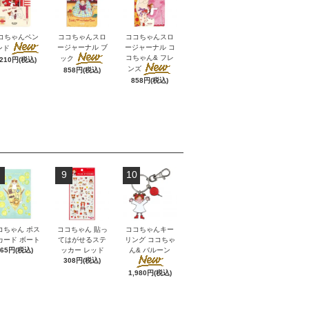
コちゃんペン
ココちゃんスロ
ココちゃんスロ
ージャーナル ブ
ージャーナル コ
ンド
コちゃん& フレ
ック
,210円(税込)
ンズ
858円(税込)
858円(税込)
9
10
コちゃん ポス
ココちゃん 貼っ
ココちゃんキー
カード ボート
てはがせるステ
リング ココちゃ
165円(税込)
ッカー レッド
ん& バルーン
308円(税込)
1,980円(税込)