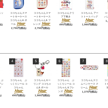
ニッ
ココちゃんスマ
ココちゃんスマ
ココちゃんクリ
ココちゃん アー
コ
ートキーケース
ートキーケース
ア下敷き
トトートバッグ
バ
ココちゃん& ポ
ココちゃん& フ
1
ール
レンズ
込)
495円(税込)
1,980円(税込)
2,750円(税込)
2,750円(税込)
4
5
6
7
8
 ぷ
ココちゃん ぷ
ココちゃんキー
ココちゃん ぷ
ココちゃんスリ
コ
アシ
っくりシール コ
リング ココちゃ
っくりシール コ
ムペンケース ク
ト
ド
コちゃん
ん& ポール
コちゃん＆フレ
リーム
ンズ
1,375円(税込)
)
495円(税込)
1,980円(税込)
495円(税込)