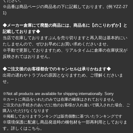
ください。
※品番は商品ページの商品名の下に記載しております。(例:YZZ-27
1)
◆メーカー倉庫にて廃盤の商品には、商品名に【のこりわずか】と
記載しております◆
当店で在庫しておりますぶんを売り切りますと再入荷は基本的にい
たしませんので、ぜひお早めにお買い求めくださいませ。
※手動で更新しておりますため、リアルタイムに倉庫の在庫状況が
反映されてはおりません。
◆ご注文後のお客様都合でのキャンセルは承りかねます◆
出荷の遅れやトラブルの原因となりますため、ご理解くださいま
せ。
※Not all products are available for shipping internationally. Sorry
※カートに商品をいれたのみでは在庫の確保はされておりません
ご注文のお手続きのあいだに他のお客様が入れ違いで購入された場合、ご
購入いただけなくなります
※掲載しておりますランキングは販売個数に基づいたランキングです
※環境保護に配慮し商品発送時の梱包材を一部再利用としておりま
す。詳しくは
こちら
。