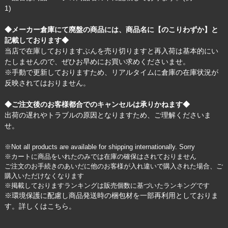
1)
◆メーカー倉庫にて廃盤の商品には、商品名に【のこりわずか】と
記載しております◆
当店で在庫しておりますぶんを売り切りますと再入荷は基本的にい
たしませんので、ぜひお早めにお買い求めくださいませ。
※手動で更新しておりますため、リアルタイムに倉庫の在庫状況が
反映されてはおりません。
◆ご注文後のお客様都合でのキャンセルは承りかねます◆
出荷の遅れやトラブルの原因となりますため、ご理解くださいま
せ。
※Not all products are available for shipping internationally. Sorry
※カートに商品をいれたのみでは在庫の確保はされておりません
ご注文のお手続きのあいだに他のお客様が入れ違いで購入された場合、ご
購入いただけなくなります
※掲載しておりますランキングは販売個数に基づいたランキングです
※環境保護に配慮し商品発送時の梱包材を一部再利用としておりま
す。詳しくは
こちら
。