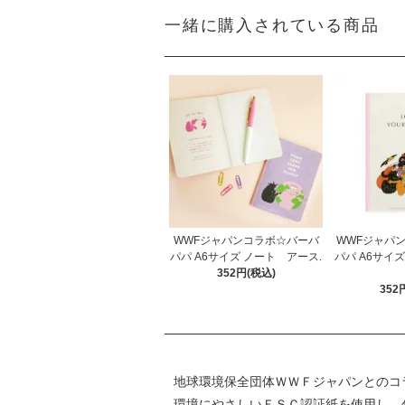
一緒に購入されている商品
WWFジャパンコラボ☆バーバ
WWFジャパ
パパ A6サイズ ノート アース.
パパ A6サイ
352円(税込)
352
地球環境保全団体ＷＷＦジャパンとのコ
環境にやさしいＦＳＣ認証紙を使用し、