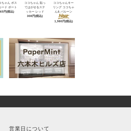
コちゃん ポス
ココちゃん 貼っ
ココちゃんキー
カード ボート
てはがせるステ
リング ココちゃ
165円(税込)
ッカー レッド
ん& バルーン
308円(税込)
1,980円(税込)
営業日について