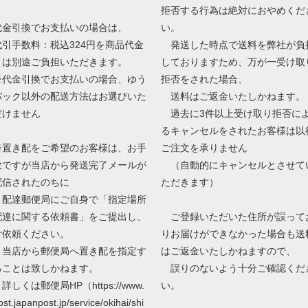
拒否する行為は絶対におやめくだ
代金引換でお支払いの場合は、
い。
代引手数料：税込324円を商品代金
発送した時点で送料を弊社が負
とは別途ご負担いただきます。
しておりますため、万が一受け取
※代金引換でお支払いの場合、ゆう
拒否をされた場合、
パック以外の配送方法はお選びいた
送料はご返金いたしかねます。
だけません
過去に3件以上受け取り拒否に
るキャンセルをされたお客様は以
※置き配をご希望のお客様は、お手
ご注文を承りません
数ですが当店から発送完了メールが
（自動的にキャンセルとさせて
配信されたのちに
ただきます）
配達郵便局にご自身で「指定場所
配達に関する依頼書」をご提出し、
ご登録いただいた住所が誤って
ご依頼ください。
りお届けができなかった場合も送
当店から郵便局へ置き配を指定す
はご返金いたしかねますので、
ることは致しかねます。
誤りのないよう十分ご確認くだ
しくは郵便局HP（https://www.
い。
ost.japanpost.jp/service/okihai/shi