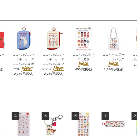
ニッ
ココちゃんスマ
ココちゃんスマ
ココちゃんクリ
ココちゃん アー
コ
ートキーケース
ートキーケース
ア下敷き
トトートバッグ
バ
ココちゃん& ポ
ココちゃん& フ
1
ール
レンズ
込)
495円(税込)
1,980円(税込)
2,750円(税込)
2,750円(税込)
4
5
6
7
8