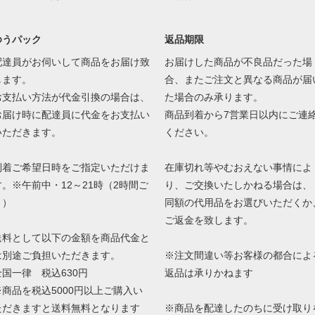
ゆうパック
返品期限
配達員がお伺いして商品をお届け致
お届けした商品が不良品だった場
します。
合、またご注文と異なる商品が届
お支払い方法が代金引換の場合は、
た場合のみ承ります。
お届け時に配達員に代金をお支払い
商品到着から7営業日以内にご連
いただきます。
ください。
到着ご希望日時をご指定いただけま
在庫切れ等やむおえない事情によ
す。※午前中・12～21時（2時間ご
り、ご交換いたしかねる場合は、
と）
同額の代用品をお選びいただくか
ご返金を致します。
送料として以下の金額を商品代金と
は別途ご負担いただきます。
※注文間違い等お客様の都合によ
全国一律 税込630円
返品は承りかねます
※商品を税込5000円以上ご購入い
ただきますと送料無料となります
※商品を配達したのちに受け取り