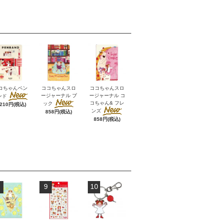
コちゃんペン
ココちゃんスロ
ココちゃんスロ
ージャーナル ブ
ージャーナル コ
ンド
コちゃん& フレ
ック
,210円(税込)
ンズ
858円(税込)
858円(税込)
9
10