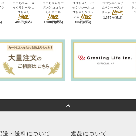
 ぷ
ココちゃん ぷ
ココちゃんキー
ココちゃん ぷ
ココちゃんスリ
コ
アシ
っくりシール コ
リング ココちゃ
っくりシール コ
ムペンケース ク
ト
ド
コちゃん
ん& ポール
コちゃん＆フレ
リーム
ンズ
1,375円(税込)
)
495円(税込)
1,980円(税込)
495円(税込)
配送・送料について
返品について