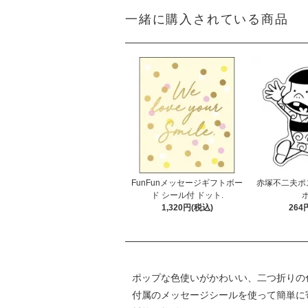
一緒に購入されている商品
FunFunメッセージギフトボー
赤塚不二夫ポ
ド シール付 ドット.
ボ
1,320円(税込)
264
ポップな色使いがかわいい、二つ折りの
付属のメッセージシールを使って簡単に