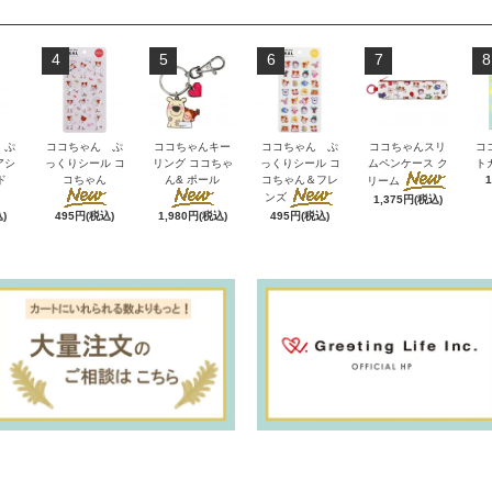
4
5
6
7
8
 ぷ
ココちゃん ぷ
ココちゃんキー
ココちゃん ぷ
ココちゃんスリ
コ
アシ
っくりシール コ
リング ココちゃ
っくりシール コ
ムペンケース ク
ト
ド
コちゃん
ん& ポール
コちゃん＆フレ
リーム
ンズ
1,375円(税込)
)
495円(税込)
1,980円(税込)
495円(税込)