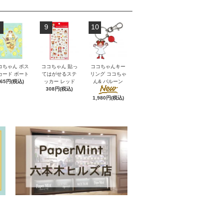
9
10
コちゃん ポス
ココちゃん 貼っ
ココちゃんキー
カード ボート
てはがせるステ
リング ココちゃ
165円(税込)
ッカー レッド
ん& バルーン
308円(税込)
1,980円(税込)