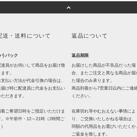
配送・送料について
返品について
ゆうパック
返品期限
配達員がお伺いして商品をお届け致
お届けした商品が不良品だった場
します。
合、またご注文と異なる商品が届
お支払い方法が代金引換の場合は、
た場合のみ承ります。
お届け時に配達員に代金をお支払い
商品到着から7営業日以内にご連
いただきます。
ください。
到着ご希望日時をご指定いただけま
在庫切れ等やむおえない事情によ
す。※午前中・12～21時（2時間ご
り、ご交換いたしかねる場合は、
と）
同額の代用品をお選びいただくか
ご返金を致します。