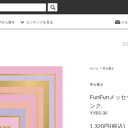
プから探す
コンテンツを見る
メル
5
ホーム
>
寄せ書き
寄せ書き
FunFunメッ
ンク.
YYBS-30
1,320円(税込)