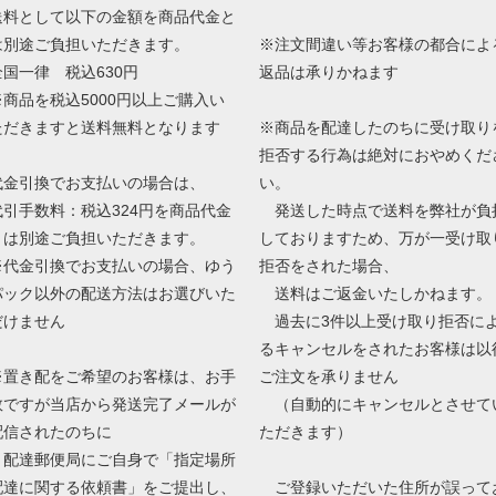
送料として以下の金額を商品代金と
は別途ご負担いただきます。
※注文間違い等お客様の都合によ
全国一律 税込630円
返品は承りかねます
※商品を税込5000円以上ご購入い
ただきますと送料無料となります
※商品を配達したのちに受け取り
拒否する行為は絶対におやめくだ
代金引換でお支払いの場合は、
い。
代引手数料：税込324円を商品代金
発送した時点で送料を弊社が負
とは別途ご負担いただきます。
しておりますため、万が一受け取
※代金引換でお支払いの場合、ゆう
拒否をされた場合、
パック以外の配送方法はお選びいた
送料はご返金いたしかねます。
だけません
過去に3件以上受け取り拒否に
るキャンセルをされたお客様は以
※置き配をご希望のお客様は、お手
ご注文を承りません
数ですが当店から発送完了メールが
（自動的にキャンセルとさせて
配信されたのちに
ただきます）
配達郵便局にご自身で「指定場所
配達に関する依頼書」をご提出し、
ご登録いただいた住所が誤って