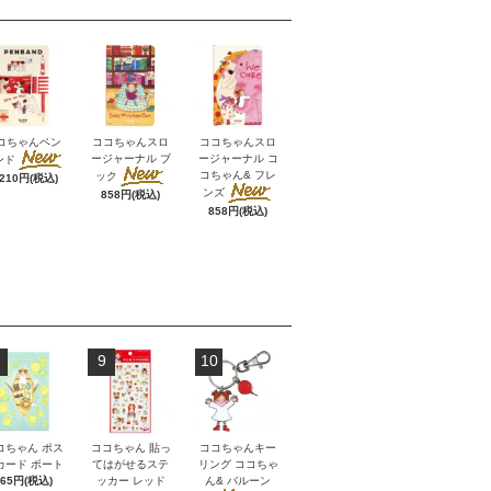
コちゃんペン
ココちゃんスロ
ココちゃんスロ
ージャーナル ブ
ージャーナル コ
ンド
コちゃん& フレ
ック
,210円(税込)
ンズ
858円(税込)
858円(税込)
9
10
コちゃん ポス
ココちゃん 貼っ
ココちゃんキー
カード ボート
てはがせるステ
リング ココちゃ
165円(税込)
ッカー レッド
ん& バルーン