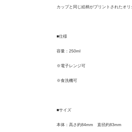
カップと同じ絵柄がプリントされたオリ
■仕様
容量：250ml
※電子レンジ可
※食洗機可
■サイズ
本体：高さ約84mm 直径約83mm