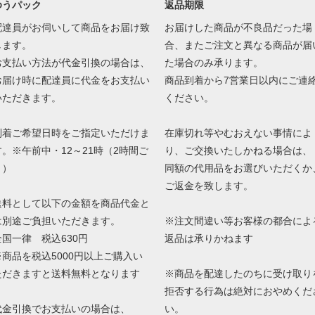
ゆうパック
返品期限
配達員がお伺いして商品をお届け致
お届けした商品が不良品だった場
します。
合、またご注文と異なる商品が届
お支払い方法が代金引換の場合は、
た場合のみ承ります。
お届け時に配達員に代金をお支払い
商品到着から7営業日以内にご連
いただきます。
ください。
到着ご希望日時をご指定いただけま
在庫切れ等やむおえない事情によ
す。※午前中・12～21時（2時間ご
り、ご交換いたしかねる場合は、
と）
同額の代用品をお選びいただくか
ご返金を致します。
送料として以下の金額を商品代金と
は別途ご負担いただきます。
※注文間違い等お客様の都合によ
全国一律 税込630円
返品は承りかねます
※商品を税込5000円以上ご購入い
ただきますと送料無料となります
※商品を配達したのちに受け取り
拒否する行為は絶対におやめくだ
代金引換でお支払いの場合は、
い。