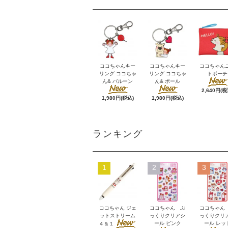
ココちゃんキー
ココちゃんキー
ココちゃん
リング ココちゃ
リング ココちゃ
トポーチ
ん& バルーン
ん& ポール
2,640円(税
1,980円(税込)
1,980円(税込)
ランキング
1
2
3
ココちゃん ジェ
ココちゃん ぷ
ココちゃん
ットストリーム
っくりクリアシ
っくりクリ
ール ピンク
ール レッ
４＆１