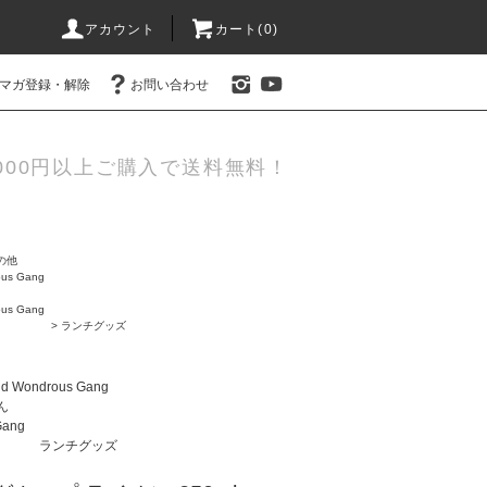
アカウント
カート(0)
マガ登録・解除
お問い合わせ
000円以上ご購入で送料無料！
の他
us Gang
us Gang
>
ランチグッズ
d Wondrous Gang
ん
Gang
ランチグッズ