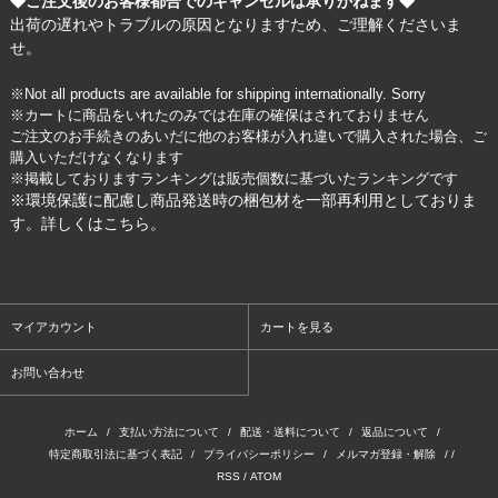
◆ご注文後のお客様都合でのキャンセルは承りかねます◆
出荷の遅れやトラブルの原因となりますため、ご理解くださいま
せ。
※Not all products are available for shipping internationally. Sorry
※カートに商品をいれたのみでは在庫の確保はされておりません
ご注文のお手続きのあいだに他のお客様が入れ違いで購入された場合、ご
購入いただけなくなります
※掲載しておりますランキングは販売個数に基づいたランキングです
※環境保護に配慮し商品発送時の梱包材を一部再利用としておりま
す。詳しくは
こちら
。
マイアカウント
カートを見る
お問い合わせ
ホーム
/
支払い方法について
/
配送・送料について
/
返品について
/
特定商取引法に基づく表記
/
プライバシーポリシー
/
メルマガ登録・解除
/ /
RSS
/
ATOM