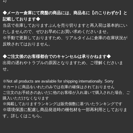
1)
◆メーカー倉庫にて廃盤の商品には、商品名に【のこりわずか】と
記載しております◆
当店で在庫しておりますぶんを売り切りますと再入荷は基本的にい
たしませんので、ぜひお早めにお買い求めくださいませ。
※手動で更新しておりますため、リアルタイムに倉庫の在庫状況が
反映されてはおりません。
◆ご注文後のお客様都合でのキャンセルは承りかねます◆
出荷の遅れやトラブルの原因となりますため、ご理解くださいま
せ。
※Not all products are available for shipping internationally. Sorry
※カートに商品をいれたのみでは在庫の確保はされておりません
ご注文のお手続きのあいだに他のお客様が入れ違いで購入された場合、ご
購入いただけなくなります
※掲載しておりますランキングは販売個数に基づいたランキングです
※環境保護に配慮し商品発送時の梱包材を一部再利用としておりま
す。詳しくは
こちら
。