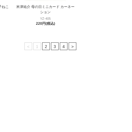
子ねこ
米津祐介 母の日ミニカード カーネー
ション
YZ-405
220円(税込)
<
1
2
3
4
>