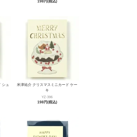
198円(税込)
 シュ
米津祐介 クリスマスミニカード ケー
キ
YZ-396
198円(税込)