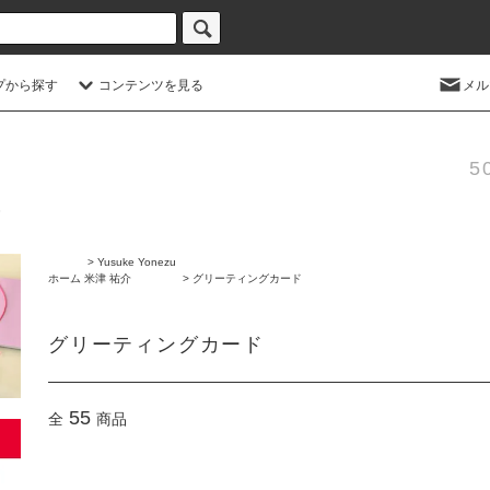
プから探す
コンテンツを見る
メル
5
>
Yusuke Yonezu
ホーム
米津 祐介
>
グリーティングカード
グリーティングカード
55
全
商品