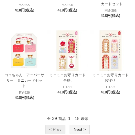
ニカードセット.
YZ-355
YZ-356
418円(税込)
418円(税込)
MM-398
418円(税込)
ココちゃん アニバーサ
ミニミニお守りカード
ミニミニお守りカード
リー ミニカードセッ
合格.
お守り.
ト.
HT-91
HT-92
418円(税込)
418円(税込)
RY-929
418円(税込)
39
1
18
全
商品
-
表示
< Prev
Next >