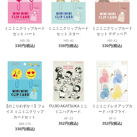
ミニミニクリップカード
ミニミニクリップカード
ミニミニクリップカード
セット ハート.
セット スター.
セット テディベア.
HR-39
HR-40
HR-41
330円(税込)
330円(税込)
330円(税込)
【のこりわずか！】フェ
FUJIO AKATSUKA ミニ
ミニミニドレスアップカ
イス ミニミニクリップ
ミニハグカード.
ード バタフライ.
カードセット.
AF-23
AT-3
352円(税込)
352円(税込)
MM-270
330円(税込)