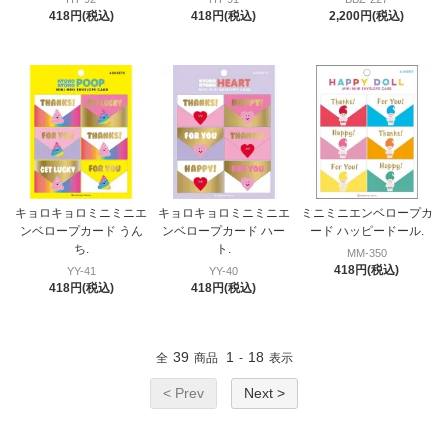
418円(税込)
418円(税込)
2,200円(税込)
キョロキョロミニミニエ
キョロキョロミニミニエ
ミニミニエンベロープカ
ンベロープカード うん
ンベロープカード ハー
ード ハッピードール.
ち.
ト.
MM-350
418円(税込)
YY-41
YY-40
418円(税込)
418円(税込)
39
1
18
全
商品
-
表示
< Prev
Next >