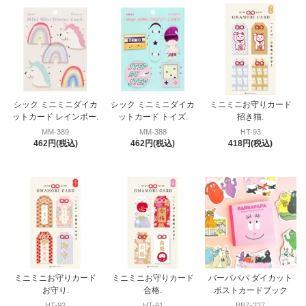
シック ミニミニダイカ
シック ミニミニダイカ
ミニミニお守りカード
ットカード レインボー.
ットカード トイズ.
招き猫.
MM-389
MM-388
HT-93
462円(税込)
462円(税込)
418円(税込)
ミニミニお守りカード
ミニミニお守りカード
バーバパパ ダイカット
お守り.
合格.
ポストカードブック
HT-92
HT-91
BBZ-227