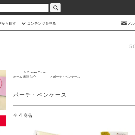
プから探す
コンテンツを見る
メル
5
>
Yusuke Yonezu
ホーム
米津 祐介
>
ポーチ・ペンケース
ポーチ・ペンケース
4
全
商品