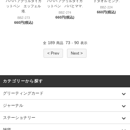
バパパ アクリルダイカ
バパパ アクリルダイカ
ドタオル ピンク.
ットペン エッフェル
ットペン パパとママ.
BBZ-224
塔.
660円(税込)
BBZ-274
660円(税込)
BBZ-273
660円(税込)
189
73
90
全
商品
-
表示
< Prev
Next >
カテゴリーから探す
グリーティングカード
ジャーナル
ステーショナリー
雑貨