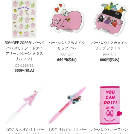
50%OFF 2026年 バーバ
バーバパパ ２ＷＡＹク
バーバパパ ２ＷＡＹク
パパ スリムノートダイ
リップ パパ
リップ ファミリー
アリー パターン Ａ５ス
BBZ-320
BBZ-321
リム ソフト
660円(税込)
660円(税込)
CD-1399-BB
660円(税込)
【のこりわずか！】バー
【のこりわずか！】バー
バーバパパ ハーフハン