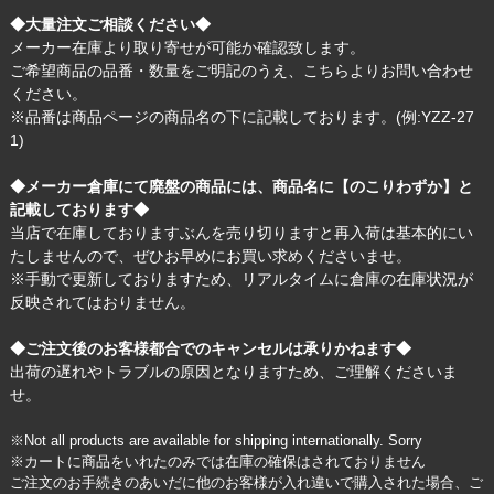
◆大量注文ご相談ください◆
メーカー在庫より取り寄せが可能か確認致します。
ご希望商品の品番・数量をご明記のうえ、
こちら
よりお問い合わせ
ください。
※品番は商品ページの商品名の下に記載しております。(例:YZZ-27
1)
◆メーカー倉庫にて廃盤の商品には、商品名に【のこりわずか】と
記載しております◆
当店で在庫しておりますぶんを売り切りますと再入荷は基本的にい
たしませんので、ぜひお早めにお買い求めくださいませ。
※手動で更新しておりますため、リアルタイムに倉庫の在庫状況が
反映されてはおりません。
◆ご注文後のお客様都合でのキャンセルは承りかねます◆
出荷の遅れやトラブルの原因となりますため、ご理解くださいま
せ。
※Not all products are available for shipping internationally. Sorry
※カートに商品をいれたのみでは在庫の確保はされておりません
ご注文のお手続きのあいだに他のお客様が入れ違いで購入された場合、ご