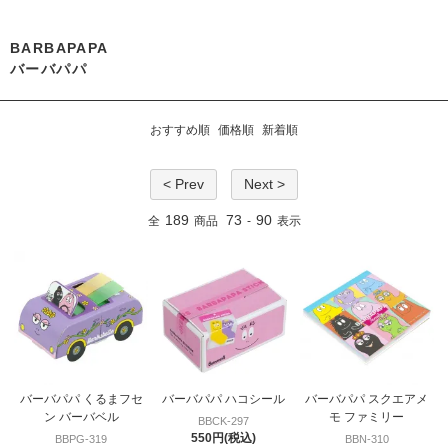
BARBAPAPA
バーバパパ
おすすめ順
価格順
新着順
< Prev
Next >
189
73
90
全
商品
-
表示
バーバパパ くるまフセ
バーバパパ ハコシール
バーバパパ スクエアメ
ン バーバベル
モ ファミリー
BBCK-297
550円(税込)
BBPG-319
BBN-310