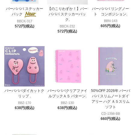
バーバパパ ステッカー
【のこりわずか！】バー
バーバパパ リングノー
パック
バパパ ステッカーパッ
ト コンポジション.
ク.
BBN-143
BBCK-317
605円(税込)
572円(税込)
BBCK-232
572円(税込)
バーバパパダイカットク
バーバパパクリアファイ
50%OFF 2026年 バーバ
リップ .
ルブックＡ５ パターン.
パパ スリムノートダイ
アリー ハグ Ａ５スリム
BBZ-170
BBZ-130
ソフト
638円(税込)
638円(税込)
CD-1398-BB
660円(税込)