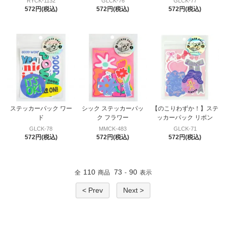
RYCK-1132
GLCK-76
GLCK-77
572円(税込)
572円(税込)
572円(税込)
ステッカーパック ワー
シック ステッカーパッ
【のこりわずか！】ステ
ド
ク フラワー
ッカーパック リボン
GLCK-78
MMCK-483
GLCK-71
572円(税込)
572円(税込)
572円(税込)
110
73
90
全
商品
-
表示
< Prev
Next >