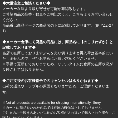
◆大量注文ご相談ください◆
メーカー在庫より取り寄せが可能か確認致します。
ご希望商品の品番・数量をご明記のうえ、
こちら
よりお問い合わせ
ください。
※品番は商品ページの商品名の下に記載しております。(例:YZZ-27
1)
◆メーカー倉庫にて廃盤の商品には、商品名に【のこりわずか】と
記載しております◆
当店で在庫しておりますぶんを売り切りますと再入荷は基本的にい
たしませんので、ぜひお早めにお買い求めくださいませ。
※手動で更新しておりますため、リアルタイムに倉庫の在庫状況が
反映されてはおりません。
◆ご注文後のお客様都合でのキャンセルは承りかねます◆
出荷の遅れやトラブルの原因となりますため、ご理解くださいま
せ。
※Not all products are available for shipping internationally. Sorry
※カートに商品をいれたのみでは在庫の確保はされておりません
ご注文のお手続きのあいだに他のお客様が入れ違いで購入された場合、ご
購入いただけなくなります