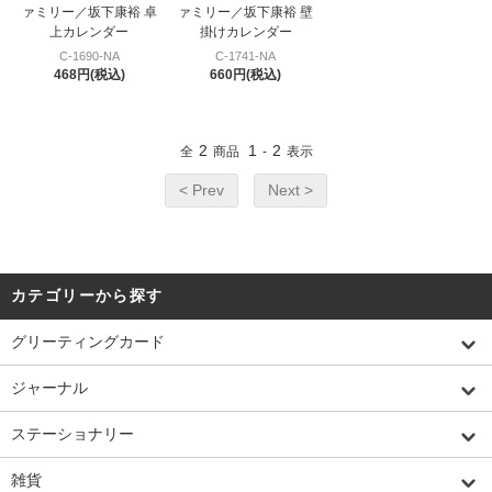
ァミリー／坂下康裕 卓
ァミリー／坂下康裕 壁
上カレンダー
掛けカレンダー
C-1690-NA
C-1741-NA
468円(税込)
660円(税込)
2
1
2
全
商品
-
表示
< Prev
Next >
カテゴリーから探す
グリーティングカード
ジャーナル
ステーショナリー
雑貨