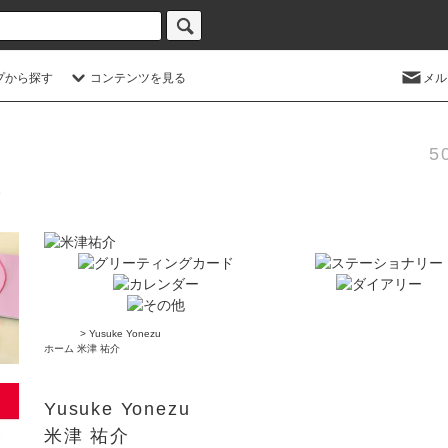
プから探す
コンテンツを見る
メル
5
>
Yusuke Yonezu
ホーム
米津 祐介
Yusuke Yonezu
米津 祐介