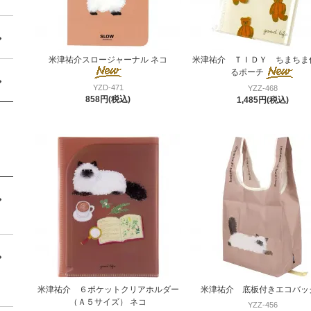
米津祐介スロージャーナル ネコ
米津祐介 ＴＩＤＹ ちまちま
るポーチ
YZD-471
YZZ-468
858円(税込)
1,485円(税込)
米津祐介 ６ポケットクリアホルダー
米津祐介 底板付きエコバッ
（Ａ５サイズ） ネコ
YZZ-456