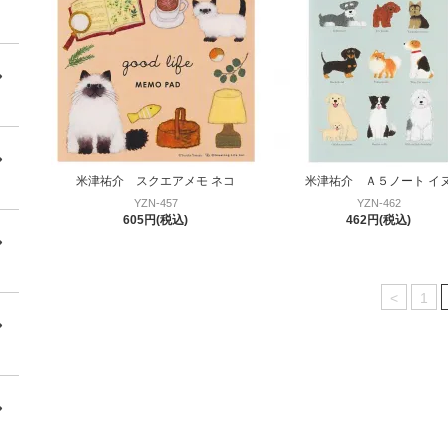
米津祐介 スクエアメモ ネコ
米津祐介 Ａ５ノート イ
YZN-457
YZN-462
605円(税込)
462円(税込)
<
1