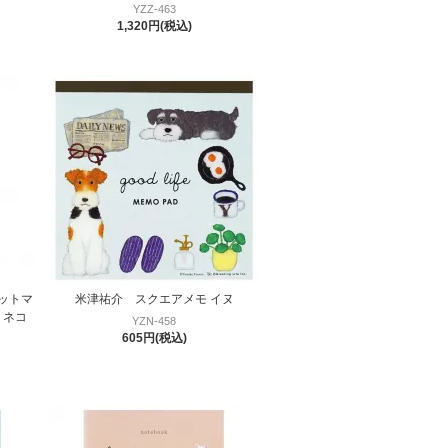
YZZ-463
1,320円(税込)
ットマ
米津祐介 スクエアメモ イヌ
 ネコ
YZN-458
605円(税込)