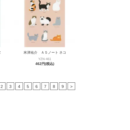
ヌ
米津祐介 Ａ５ノート ネコ
YZN-461
462円(税込)
2
3
4
5
6
7
8
9
>