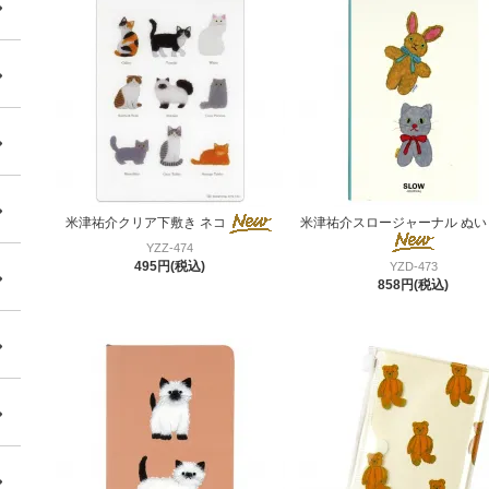
米津祐介クリア下敷き ネコ
米津祐介スロージャーナル ぬい
YZZ-474
495円(税込)
YZD-473
858円(税込)