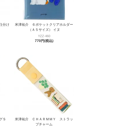
仕分け
米津祐介 ６ポケットクリアホルダー
（Ａ５サイズ） イヌ
YZZ-460
770円(税込)
グＳ
米津祐介 ＣＨＡＲＭＭＹ ストラッ
プチャーム