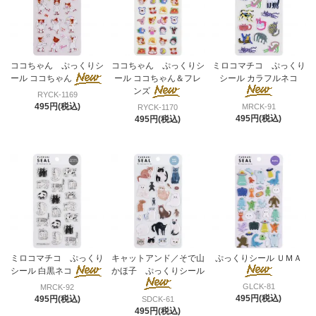
ココちゃん ぷっくりシ
ココちゃん ぷっくりシ
ミロコマチコ ぷっくり
ール ココちゃん
ール ココちゃん＆フレ
シール カラフルネコ
ンズ
RYCK-1169
495円(税込)
MRCK-91
RYCK-1170
495円(税込)
495円(税込)
ミロコマチコ ぷっくり
キャットアンド／そで山
ぷっくりシール ＵＭＡ
シール 白黒ネコ
かほ子 ぷっくりシール
GLCK-81
MRCK-92
495円(税込)
495円(税込)
SDCK-61
495円(税込)