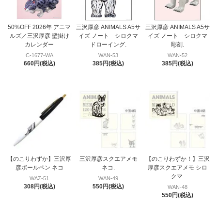
50%OFF 2026年 アニマ
三沢厚彦 ANIMALS A5サ
三沢厚彦 ANIMALS A5サ
ルズ／三沢厚彦 壁掛け
イズ ノート シロクマ
イズ ノート シロクマ
カレンダー
ドローイング.
彫刻.
C-1677-WA
WAN-53
WAN-52
660円(税込)
385円(税込)
385円(税込)
【のこりわずか】三沢厚
三沢厚彦スクエアメモ
【のこりわずか！】三沢
彦ボールペン ネコ
ネコ.
厚彦スクエアメモ シロ
クマ.
WAZ-51
WAN-49
308円(税込)
550円(税込)
WAN-48
550円(税込)