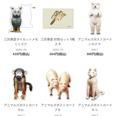
三沢厚彦ダイカットメモ
三沢厚彦 封筒セット 5枚
アニマルズポストカード
ミミズク.
入 S.
シロクマ.
WAN-44
WAS-33
WA-1
418円(税込)
264円(税込)
308円(税込)
アニマルズポストカード
アニマルズポストカード
アニマルズポストカード
サル.
ブタ.
ネコ.
WA-3
WA-4
WA-5