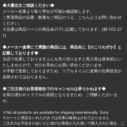
◆大量注文ご相談ください◆
メーカー在庫より取り寄せが可能か確認致します。
ご希望商品の品番・数量をご明記のうえ、
こちら
よりお問い合わせ
ください。
※品番は商品ページの商品名の下に記載しております。(例:YZZ-27
1)
◆メーカー倉庫にて廃盤の商品には、商品名に【のこりわずか】と
記載しております◆
当店で在庫しておりますぶんを売り切りますと再入荷は基本的にい
たしませんので、ぜひお早めにお買い求めくださいませ。
※手動で更新しておりますため、リアルタイムに倉庫の在庫状況が
反映されてはおりません。
◆ご注文後のお客様都合でのキャンセルは承りかねます◆
出荷の遅れやトラブルの原因となりますため、ご理解くださいま
せ。
※Not all products are available for shipping internationally. Sorry
※カートに商品をいれたのみでは在庫の確保はされておりません
ご注文のお手続きのあいだに他のお客様が入れ違いで購入された場合、ご