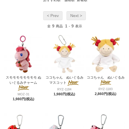
< Prev
Next >
9
1
9
全
商品
-
表示
スモモモモモモモモ ぬ
ココちゃん ぬいぐるみ
ココちゃん ぬいぐるみ
いぐるみチャーム
マスコット
RYZ-1183
RYZ-1184
2,860円(税込)
1,980円(税込)
MOZ-31
1,980円(税込)