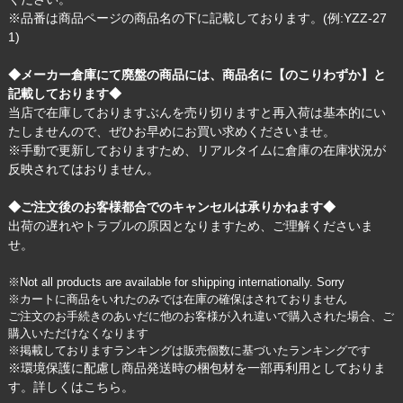
※品番は商品ページの商品名の下に記載しております。(例:YZZ-27
1)
◆メーカー倉庫にて廃盤の商品には、商品名に【のこりわずか】と
記載しております◆
当店で在庫しておりますぶんを売り切りますと再入荷は基本的にい
たしませんので、ぜひお早めにお買い求めくださいませ。
※手動で更新しておりますため、リアルタイムに倉庫の在庫状況が
反映されてはおりません。
◆ご注文後のお客様都合でのキャンセルは承りかねます◆
出荷の遅れやトラブルの原因となりますため、ご理解くださいま
せ。
※Not all products are available for shipping internationally. Sorry
※カートに商品をいれたのみでは在庫の確保はされておりません
ご注文のお手続きのあいだに他のお客様が入れ違いで購入された場合、ご
購入いただけなくなります
※掲載しておりますランキングは販売個数に基づいたランキングです
※環境保護に配慮し商品発送時の梱包材を一部再利用としておりま
す。詳しくは
こちら
。