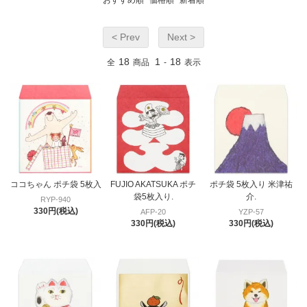
< Prev
Next >
18
1
18
全
商品
-
表示
ココちゃん ポチ袋 5枚入
FUJIO AKATSUKA ポチ
ポチ袋 5枚入り 米津祐
袋5枚入り.
介.
RYP-940
330円(税込)
AFP-20
YZP-57
330円(税込)
330円(税込)