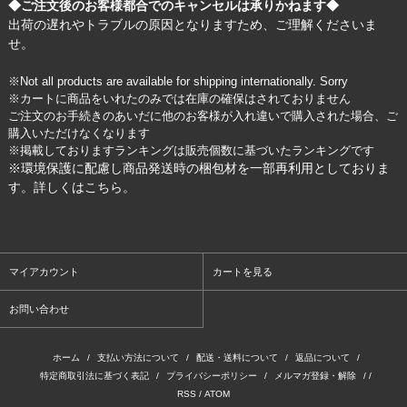
◆ご注文後のお客様都合でのキャンセルは承りかねます◆
出荷の遅れやトラブルの原因となりますため、ご理解くださいま
せ。
※Not all products are available for shipping internationally. Sorry
※カートに商品をいれたのみでは在庫の確保はされておりません
ご注文のお手続きのあいだに他のお客様が入れ違いで購入された場合、ご
購入いただけなくなります
※掲載しておりますランキングは販売個数に基づいたランキングです
※環境保護に配慮し商品発送時の梱包材を一部再利用としておりま
す。詳しくは
こちら
。
マイアカウント
カートを見る
お問い合わせ
ホーム
/
支払い方法について
/
配送・送料について
/
返品について
/
特定商取引法に基づく表記
/
プライバシーポリシー
/
メルマガ登録・解除
/ /
RSS
/
ATOM