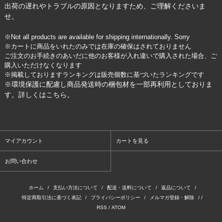
出荷の遅れやトラブルの原因となりますため、ご理解くださいま
せ。
※Not all products are available for shipping internationally. Sorry
※カートに商品をいれたのみでは在庫の確保はされておりません
ご注文のお手続きのあいだに他のお客様が入れ違いで購入された場合、ご
購入いただけなくなります
※掲載しておりますランキングは販売個数に基づいたランキングです
※環境保護に配慮し商品発送時の梱包材を一部再利用としておりま
す。詳しくは
こちら
。
マイアカウント
カートを見る
お問い合わせ
ホーム
/
支払い方法について
/
配送・送料について
/
返品について
/
特定商取引法に基づく表記
/
プライバシーポリシー
/
メルマガ登録・解除
/ /
RSS
/
ATOM