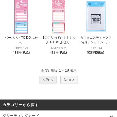
バーバパパ TO DO ふせ
【のこりわずか！】シッ
カスタムスティックス
ん .
ク TO DO ふせん .
写真ポケットシール.
BBPG-179
MMPG-332
CDCK-44
418円(税込)
418円(税込)
528円(税込)
39
1
18
全
商品
-
表示
< Prev
Next >
カテゴリーから探す
グリーティングカード