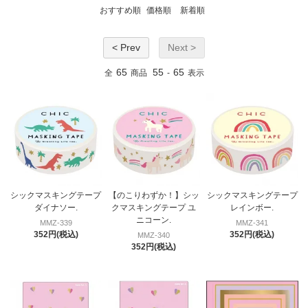
おすすめ順
価格順
新着順
< Prev
Next >
65
55
65
全
商品
-
表示
シックマスキングテープ
【のこりわずか！】シッ
シックマスキングテープ
ダイナソー.
クマスキングテープ ユ
レインボー.
ニコーン.
MMZ-339
MMZ-341
352円(税込)
352円(税込)
MMZ-340
352円(税込)