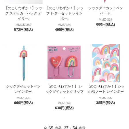
【のこりわずか！】シッ
【のこりわずか！】シッ
シックダイカットペン
ク ステッカーパック デ
ク レターセット レイン
ハート.
イリー.
ボー.
MMZ-327
660円(税込)
MMCK-359
MMS-360
572円(税込)
495円(税込)
シックダイカットペン
【のこりわずか！】 シ
【のこりわずか！】シッ
レインボー.
ックダイカットクリップ
クA5ノート レインボー
.
MMZ-328
MMN-337
660円(税込)
385円(税込)
MMZ-326
638円(税込)
65
37
54
全
商品
-
表示