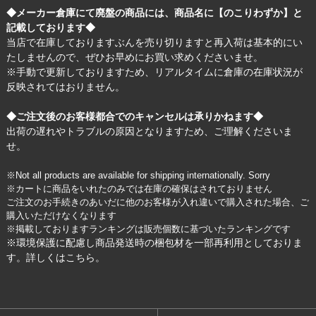
◆メーカー倉庫にて廃盤の商品には、商品名に【のこりわずか】と
記載しております◆
当店で在庫しておりますぶんを売り切りますと再入荷は基本的にい
たしませんので、ぜひお早めにお買い求めくださいませ。
※手動で更新しておりますため、リアルタイムに倉庫の在庫状況が
反映されてはおりません。
◆ご注文後のお客様都合でのキャンセルは承りかねます◆
出荷の遅れやトラブルの原因となりますため、ご理解くださいま
せ。
※Not all products are available for shipping internationally. Sorry
※カートに商品をいれたのみでは在庫の確保はされておりません
ご注文のお手続きのあいだに他のお客様が入れ違いで購入された場合、ご
購入いただけなくなります
※掲載しておりますランキングは販売個数に基づいたランキングです
※環境保護に配慮し商品発送時の梱包材を一部再利用としておりま
す。詳しくは
こちら
。