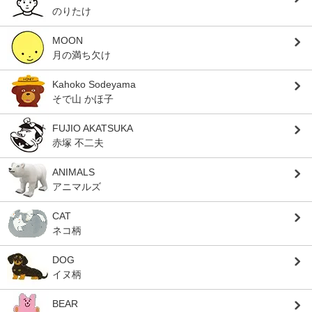
のりたけ
MOON
月の満ち欠け
Kahoko Sodeyama
そで山 かほ子
FUJIO AKATSUKA
赤塚 不二夫
ANIMALS
アニマルズ
CAT
ネコ柄
DOG
イヌ柄
BEAR