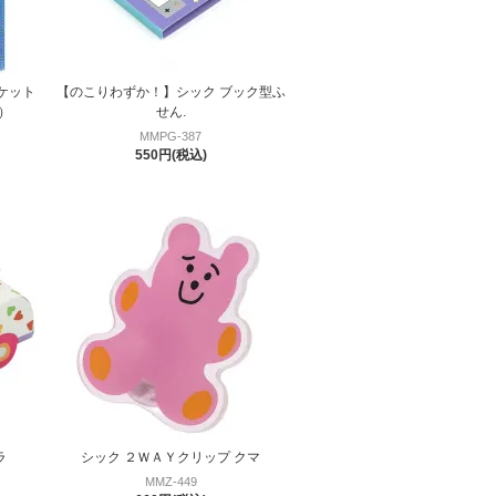
ケット
【のこりわずか！】シック ブック型ふ
）
せん.
MMPG-387
550円(税込)
ラ
シック ２ＷＡＹクリップ クマ
MMZ-449