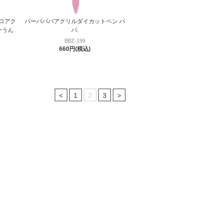
ロアク
バーバパパアクリルダイカットペン パ
ーうん
パ.
BBZ-199
660円(税込)
<
1
2
3
>