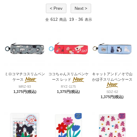
< Prev
Next >
612
19
36
全
商品
-
表示
ミロコマチコスリムペン
ココちゃんスリムペンケ
キャットアンド／そで山
ケース
ース レッド
かほ子スリムペンケース
MRZ-93
RYZ-1175
1,375円(税込)
1,375円(税込)
SDZ-62
1,375円(税込)