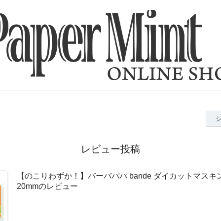
レビュー投稿
【のこりわずか！】バーバパパ bande ダイカットマスキ
20mmのレビュー