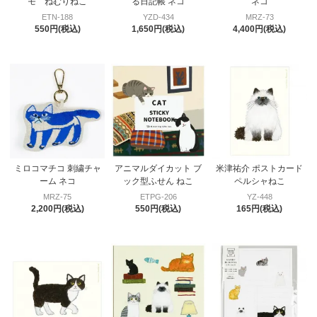
モ ねむりねこ
る日記帳 ネコ
ネコ
ETN-188
YZD-434
MRZ-73
550円(税込)
1,650円(税込)
4,400円(税込)
ミロコマチコ 刺繍チャ
アニマルダイカット ブ
米津祐介 ポストカード
ーム ネコ
ック型ふせん ねこ
ペルシャねこ
MRZ-75
ETPG-206
YZ-448
2,200円(税込)
550円(税込)
165円(税込)