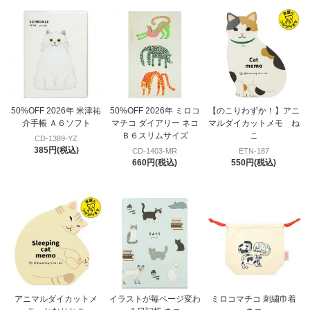
50%OFF 2026年 米津祐
50%OFF 2026年 ミロコ
【のこりわずか！】アニ
介手帳 Ａ６ソフト
マチコ ダイアリー ネコ
マルダイカットメモ ね
Ｂ６スリムサイズ
こ
CD-1389-YZ
385円(税込)
CD-1403-MR
ETN-187
660円(税込)
550円(税込)
アニマルダイカットメ
イラストが毎ページ変わ
ミロコマチコ 刺繍巾着