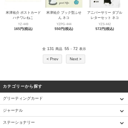
米津祐介 ポストカード
米津祐介 ブック型ふせ
アニバーサリー ダブル
ハチワレねこ
ん ネコ
レターセット ネコ
YZ-449
YZPG-444
YZS-442
165円(税込)
550円(税込)
572円(税込)
131
55
72
全
商品
-
表示
< Prev
Next >
カテゴリーから探す
グリーティングカード
ジャーナル
ステーショナリー