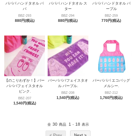
バパパ ハンドタオル パ
バパパ ハンドタオル ス
バパパ ハンドタオル パ
パ
ター
ープル
BBZ-293
BBZ-294
BBZ-259
880円(税込)
880円(税込)
770円(税込)
【のこりわずか！】バー
バーバパパフェイスタオ
バーバパパ エコバッグ
バパパフェイスタオル
ル パープル.
メルシー.
ピンク.
BBZ-208
BBZ-212
1,540円(税込)
1,760円(税込)
BBZ-207
1,540円(税込)
30
1
18
全
商品
-
表示
< Prev
Next >