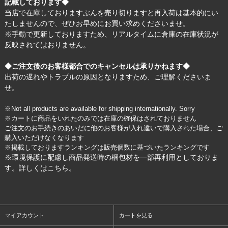
記載しております◆
当店で在庫しておりますぶんを売り切りますと再入荷は基本的にい
たしませんので、ぜひお早めにお買い求めくださいませ。
※手動で更新しておりますため、リアルタイムに倉庫の在庫状況が
反映されてはおりません。
◆ご注文後のお客様都合でのキャンセルは承りかねます◆
出荷の遅れやトラブルの原因となりますため、ご理解くださいま
せ。
※Not all products are available for shipping internationally. Sorry
※カートに商品をいれたのみでは在庫の確保はされておりません
ご注文のお手続きのあいだに他のお客様が入れ違いで購入された場合、ご
購入いただけなくなります
※掲載しておりますランキングは販売個数に基づいたランキングです
※環境保護に配慮し商品発送時の梱包材を一部再利用としておりま
す。詳しくは
こちら
。
マイアカウント
カートを見る